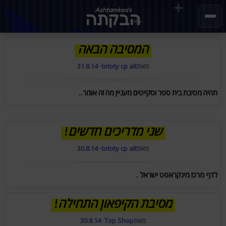
Ashtamkea's
הבקתה
המסיבה הבאה
מאת
tototy cp alt
·
31.8.14
תהיה מסיבת בית ספר וסקייטים מעניין מה זה אומר..
שני מדריכים חדשים!
מאת
tototy cp alt
·
30.8.14
לדף מרכז מינקראפט ישראל .
מסיבת הקיפאון התחילה!
מאת
Top Shop
·
30.8.14