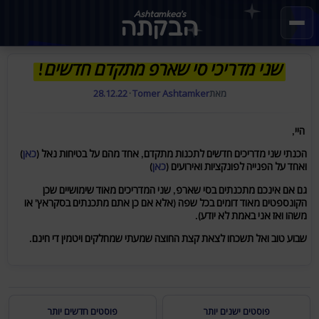
Ashtamkea's
הבקתה
שני מדריכי סי שארפ מתקדם חדשים!
מאת
Tomer Ashtamker
·
28.12.22
היי,
הכנתי שני מדריכים חדשים לתכנות מתקדם, אחד מהם על בטיחות נאל (
כאן
)
ואחד על הפנייה לפונקציות ואירועים (
כאן
)
גם אם אינכם מתכנתים בסי שארפ, שני המדריכים מאוד שימושיים שכן
הקונספטים מאוד דומים בכל שפה (אלא אם כן אתם מתכנתים בסקראץ' או
משהו ואז אני באמת לא יודע).
שבוע טוב ואל תשכחו לצאת קצת החוצה שמעתי שמחלקים ויטמין די חינם.
פוסטים ישנים יותר
פוסטים חדשים יותר