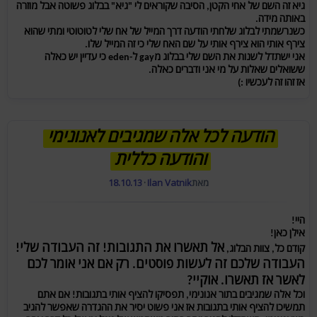
גיא זה השם של אחי הקטן, הסיבה שקוראים לי "גיא" בבלוג פשוטה אבל מוזרה
באותה מידה.
כשנרשמתי לבלוג שלחתי הודעה דרך המייל של אח שלי לטוטוטי ומתי שהוא
צירף אותי הוא צירף אותי על שם האח שלי כי זה המייל שלו.
אני ישתדל לשנות את השם שלי בבלוג מgay ל-eden כי עדיין יש כאלה
ששואלים שאלות על מי אני ודברים כאלה.
אז זהו זה לעכשיו :)
הודעה לכל אלה שמגיבים לאנונימי
והודעה כללית
מאת
Ilan Vatnik
·
18.10.13
היי!
אילן כאן!
אל תאשרו את התגובות! זה העבודה שלי!
קודם כל, צוות הבלוג,
העבודה שלכם זה לעשות פוסטים. רק אם אני אומר לכם
לאשר אז תאשרו. אוקיי?
וכל אלה שמגיבים בתור אנונימי, תפסיקו להציף אותי בתגובות! אם אתם
תמשיכו להציף אותי בתגובות אז אני פשוט יסיר את ההגדרה שאפשר להגיב