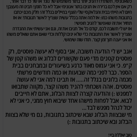
כשאנונימי, תשתדלו להגיב יותר בתור משתמש של גוגל או של כל דבר אחר,
רק אם אין לכם ברירה אז תגיבו בתור אנונימי אבל לא כל הזמן! תבינו זה מעצבן!
היום לא הייתי בבית והגלאקסי שלי הוצף במיילים בגלל זה! חלק מכם יכתבו
בתגובות משהו כמו: אז למה אתה בכלל עשית שצריך לאשר תגובות? או אז
תחזיר את זה שאפשר להגיב חופשי!
אז יש לי תשובה לכם, קודם כל אל תגיבו את זה, וגם אני עשיתי את ההגדרה
שצריך לאשר את התגובות כדי שלא יגיבו קללות וכדי שאם אתם שואלים משהו
אז אני יענה תוך זמן קצר. תודו שזה שימושי.
אגב יש לי הודעה חשובה, אני בסוף לא יעשה פוסטים, רק
פוסטים קטנים מדי פעם שקשורים לבלוג או משהו קטן של
ק"פ. כי אני עמוס מאוד כרגע בשיעורים ובמבחנים בבית
הספר. כבר לפני כמה שבועות או כמה חודשים פרשתי
מכמה בלוגים בגלל זה..... אז תבינו למה אני לא עושה
פוסטים. אהה ושכחתי להגיד משהו קצר, מקווה שתבואו
למפגש :) והודעה קצרה לצוות הבלוג, אתם לא חייבים
לבוא. אבל לפחות מישהו אחד שיבוא חוץ ממני, כי אני לא
יכול לנהל מפגש לבד...
מי שבצוות הבלוג שבא שיכתוב בתגובות, גם מי שלא בצוות
הבלוג ובא שיכתוב בתגובות :)
טוב יאללה ביי!