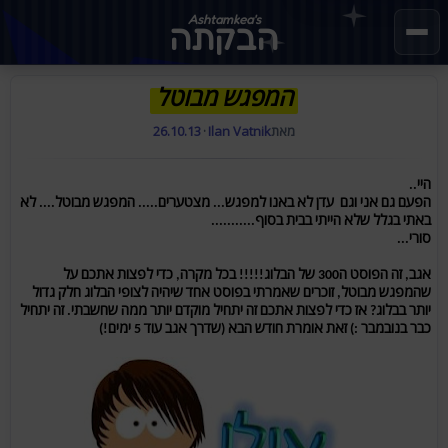
Ashtamkea's
הבקתה
המפגש מבוטל
מאת
Ilan Vatnik
·
26.10.13
היי..
הפעם גם אני וגם עדן לא באנו למפגש... מצטערים..... המפגש מבוטל.... לא
באתי בגלל שלא הייתי בבית בסוף...........
סורי...
אגב, זה הפוסט ה300 של הבלוג!!!!! בכל מקרה, כדי לפצות אתכם על
שהמפגש מבוטל, זוכרים שאמרתי בפוסט אחד שיהיה לצופי הבלוג חלק גדול
יותר בבלוג? אז כדי לפצות אתכם זה יתחיל מוקדם יותר ממה שחשבתי. זה יתחיל
כבר בנובמבר :) זאת אומרת חודש הבא (שדרך אגב עוד 5 ימים!)