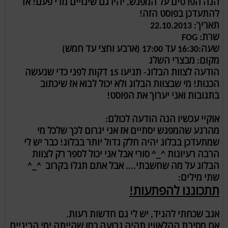
הנה הפרטים על המפגש, יהיו גם שינויים מדי פעם! אז
להתעדכן בפוסט הזה!
תאריך: 22.10.2013
שרת: FOG
שעה:16:30 עד 17:00 (ארבע וחצי עד חמש)
מקום: מבצרי השלג
הודעה לצוות הבלוג- תגיעו 15 דקות לפני כדי שנעשה
הכנות! מי שבצוות הבלוג ולא יכול לבוא אז שיכתוב
בתגובות ואני יערוך את הפוסט!
אוקיי עכשיו הנה הודעה לכולם:
מהרגע שהמפגש יסתיים אז אני יגרום לכך שלכל מי
שמתעדכן בבלוג יהיה חלק גדול יותר בבלוג! כבר יש לי
הרבה רעיונות ^_^ סורי אבל אני יכול לספר רק לצוות
הבלוג על מה שחשבתי.... אבל אתם תגלו בקרוב ^_^
שתי מילים:
תתכוננו להפתעות!
אגב שכחתי להגיד, יש לי גם חדשות רעות.
אם מסיבת ההלאווין תהיה גרועה כמו שהייתה ימי הביניים