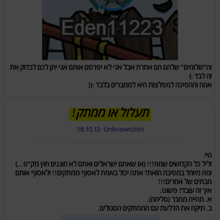
וה"שלומים" שלהם הם אחרת אבל אני לא יפרסם אותם אני יתן לכם לבדוק את
זה לבד :)
אהה וההפיכה למפלצות היא לממברים בלבד :((
תעלול או ממתק!
מאת
Unknown
·
18.10.13
היי.
וליל כל הקדושים שמח!!! (או שאתם ישראלים ואתם לא חוגגים חוץ מק"פ...)
ומה מיוחד במסיבה הזאת? אתה יכול באמת לאסוף ממתקים!! ולאסוף אותם
מבתים של אחרים!!!
איך זה עובד? פשוט:
א. תהייה ממבר (סליחה).
ב. תיקח את הדלעת עם הממתקים הסגולים.