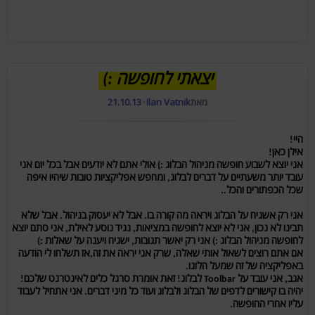
יצאתי לחופשה :)
מאת
Ilan Vatnik
·
21.10.13
היי!
אילן כאן!
אני יוצא לשבוע חופשה מניהול הבלוג :) אולי אתם לא יודעים אבל בכל יום אני
עובד יותר משעתיים על דברים לבלוג, ומחפש אפליקציות טובות שיהיו איפה
שכל הכפתורים והכל..
אני רק אשגיח על הבלוג ויראה מה קורה בו. אבל לא יעסוק בניהול. אבל שלא
תבינו לא נכון, אני לא יוצא לחופשה במציאות, נגיד נוסע לאילת, אני סתם יוצא
לחופשה מניהול הבלוג :) אני רק יאשר תגובות, ישגיח ויענה על שאלות :)
אם אתם רוצים לשאול אותי שאלה, שרק אני יראה את זה,אז תשלחו לי הודעה
באפליקציה של זה שמעל הלוגו.
אגב, אני עובד על Toolbar לבלוג! זאת אומרת סרגל כלים לאינטרנט שלכם!
יהיה בו קישורים לדפים של הבלוג ולבלוג ועוד כל מיני דברים. אני אתחיל לעבוד
עליו אחרי החופשה.