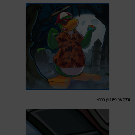
ובקלאב פינגווין ככה: