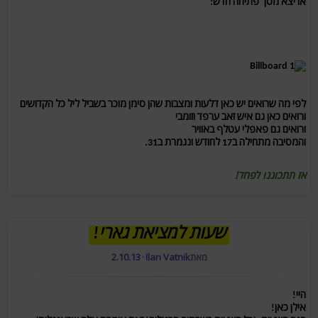
אז יצא מסך פתיחה חדש:
לפי מה שרואים יש כאן דלעות ומצבות שהן סימן מוכר בשביל ליל כל הקדושים
ורואים כאן גם איש זאב ערפד וזומבי
ורואים גם פאפלי עטלף באוויר
והמסיבה מתחילה ב17 לחודש ונגמרת ב31.
אז תתכוננו לפחד!
שעות למציאת גארי!
מאת
Ilan Vatnik
·
2.10.13
היי!
אילן כאן!