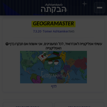
Ashtamkea's
הבקתה
GEOGRAMASTER
מאת
Tomer Ashtamker
·
7.3.20
😃עשיתי אפליקצייה לאנדרואיד, לכל המעוניינים, אני אשמח אם תבקרו בדף
האפליקצייה
לדף