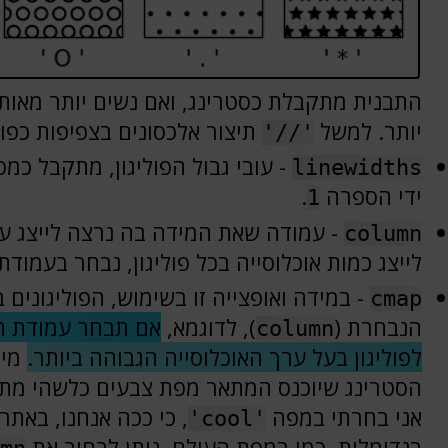
התבנית מתקבלת כסטרינג, ואם נשים יותר מאות
יותר. למשל
תיצור אלכסונים בצפיפות כפו
'//'
- עובי גבול הפוליגון, מתקבל כמס
linewidths
ידי הספרה
.
1
- עמודה שאת המידה בה נרצה לייצג על
column
לייצג כמות אוכלוסייה בכל פוליגון, נבחר בעמודת
- במידה ואופצייה זו בשימוש, הפוליגונים
cmap
הנבחרת (
), לדוגמא,
אם תבחר עמודת הא
column
לפוליגון בעל ערך האוכלוסייה הגבוהה ביותר.
מיפ
הסטרינג שיוכנס המתאר מפת צבעים כלשהי מת
אני בחרתי במפה
, כי ככה אנחנו, באת
'cool'
רנדומלית, כמו במפת העולם, ניתן לבחור את