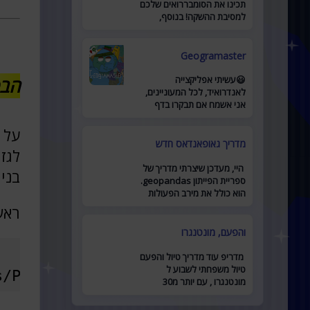
תכינו את הסומבררואים שלכם
למסיבת ההשקה! בנוסף,
השקתי קבוצת פייסבוק חריפה
לאתר מוזמנים להצטרף כאן .
Geogramaster
הבס
😃עשיתי אפליקצייה
לאנדרואיד, לכל המעוניינים,
אני אשמח אם תבקרו בדף
האפליקצייה לדף
על 
מדריך גאופאנדאס חדש
לגז
היי, מעדכן שיצרתי מדריך של
בני
ספריית הפייתון geopandas.
הוא כולל את מירב הפעולות
המרכזיות ומביא דוגמאות
ראש
לשימוש. זמין כאן
והפעם, מונטנגרו
מדריפ עוד מדריך טיול והפעם
טיול משפחתי לשבוע ל
s/PoliceStations.shp')
מונטנגרו , עם יותר מ30
מקומות להיות בהם, יש בו כל
מה שאתם צריכים לתכנון טיול