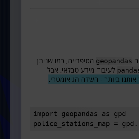
יה
הסיפרייה, כמו שניתן
geopandas
לעיבוד מידע טבלאי. אבל
panda
אותנו ביותר - השדה הגיאומטרי.
import geopandas as gpd
police_stations_map = gpd.