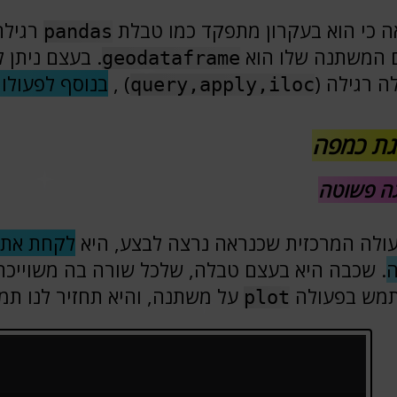
ה כי הוא בעקרון מתפקד כמו טבלת
רגילה
pandas
 המשתנה שלו הוא
. בעצם ניתן 
geodataframe
ה רגילה (
) ,
בנוסף לפעולות
query,apply,iloc
ת כמפה
ה פשוטה
ולה המרכזית שכנראה נרצה לבצע, היא
לקחת את ה
. שכבה היא בעצם טבלה, שלכל שורה בה משוייכת 
מש בפעולה
על משתנה, והיא תחזיר לנו תמ
plot