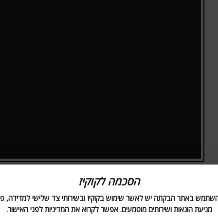
 המפה לא ממש אידיאלית, היא קטנה מדי, כחולה מדי
הסכמה לקוקיז
 האכלת הפונקצייה
בעוד פרמטרים. לדוגמא,
plot
השתמש באתר הבקתה יש לאשר שימוש בקוקיז ובשירותי צד שלישי למדידה, פר
מניעת הונאות ושירותים מוטמעים. אפשר לקרוא את המדיניות לפני האישור.