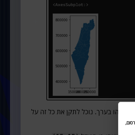
, וזהו בערך. נוכל לתקן את כל זה על
סום,