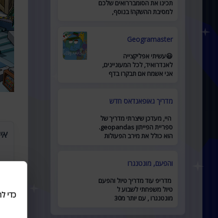
תכינו את הסומבררואים שלכם
למסיבת ההשקה! בנוסף,
השקתי קבוצת פייסבוק חריפה
לאתר מוזמנים להצטרף כאן .
Geogramaster
😃עשיתי אפליקצייה
לאנדרואיד, לכל המעוניינים,
אני אשמח אם תבקרו בדף
האפליקצייה לדף
מדריך גאופאנדאס חדש
היי, מעדכן שיצרתי מדריך של
ספריית הפייתון geopandas.
אי
הוא כולל את מירב הפעולות
המרכזיות ומביא דוגמאות
לשימוש. זמין כאן
והפעם, מונטנגרו
מדריפ עוד מדריך טיול והפעם
טיול משפחתי לשבוע ל
כדי ל
מונטנגרו , עם יותר מ30
מקומות להיות בהם, יש בו כל
מה שאתם צריכים לתכנון טיול