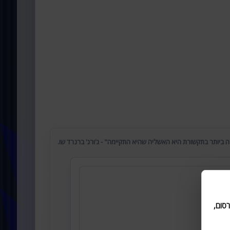
 ביותר בתקשורת היא האשליה שהיא התקיימה" - ג'ורג' ברנרד שו.
סום,