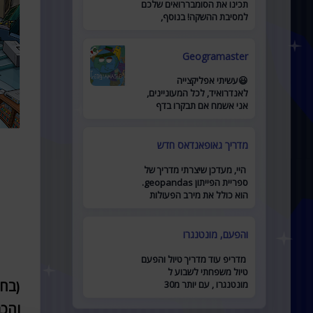
תכינו את הסומבררואים שלכם
למסיבת ההשקה! בנוסף,
השקתי קבוצת פייסבוק חריפה
לאתר מוזמנים להצטרף כאן .
Geogramaster
😃עשיתי אפליקצייה
לאנדרואיד, לכל המעוניינים,
אני אשמח אם תבקרו בדף
האפליקצייה לדף
מדריך גאופאנדאס חדש
היי, מעדכן שיצרתי מדריך של
ספריית הפייתון geopandas.
הוא כולל את מירב הפעולות
המרכזיות ומביא דוגמאות
לשימוש. זמין כאן
והפעם, מונטנגרו
מדריפ עוד מדריך טיול והפעם
טיול משפחתי לשבוע ל
מונטנגרו , עם יותר מ30
(בחנ
מקומות להיות בהם, יש בו כל
מה שאתם צריכים לתכנון טיול
והכ