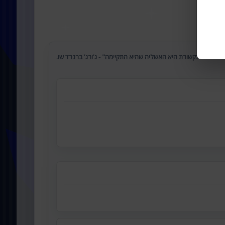
 ביותר בתקשורת היא האשליה שהיא התקיימה" - ג'ורג' ברנרד שו.