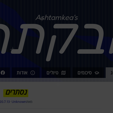
בקתה
Ashtamkea's
ג
סיכומים
טיולים
אודות
נסתרים
מאת
Unknown
·
20.7.13