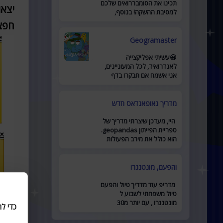
תכינו את הסומבררואים שלכם
למסיבת ההשקה! בנוסף,
השקתי קבוצת פייסבוק חריפה
חפצ
לאתר מוזמנים להצטרף כאן .
Geogramaster
😃עשיתי אפליקצייה
לאנדרואיד, לכל המעוניינים,
אני אשמח אם תבקרו בדף
האפליקצייה לדף
מדריך גאופאנדאס חדש
היי, מעדכן שיצרתי מדריך של
ספריית הפייתון geopandas.
הוא כולל את מירב הפעולות
המרכזיות ומביא דוגמאות
לשימוש. זמין כאן
והפעם, מונטנגרו
מדריפ עוד מדריך טיול והפעם
טיול משפחתי לשבוע ל
מונטנגרו , עם יותר מ30
כדי ל
מקומות להיות בהם, יש בו כל
מה שאתם צריכים לתכנון טיול