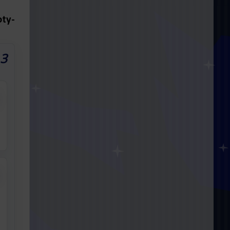
-tototy
3 תגובות