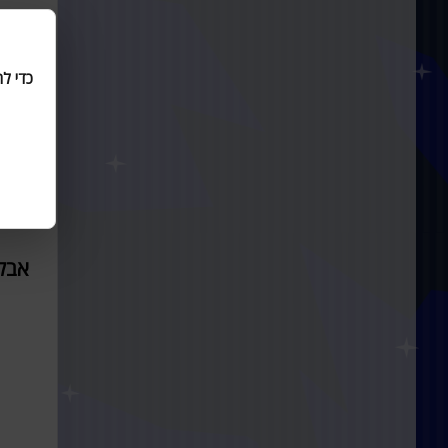
כדי ל
אבל 