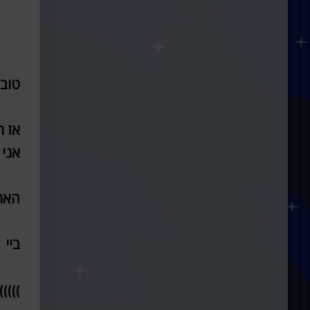
טוב 
אז ר
אני 
האתר ג
ביי
:::::