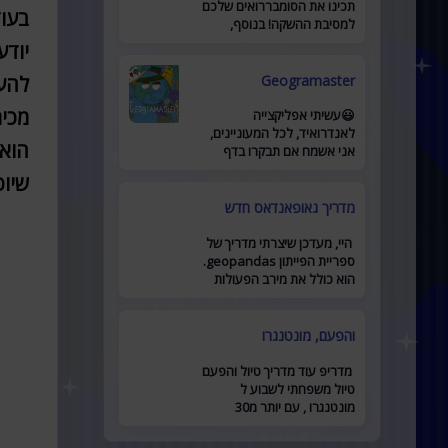
תכינו את הסומבררואים שלכם
למסיבת ההשקה! בנוסף,
השקתי קבוצת פייסבוק חריפה
יודע
לאתר מוזמנים להצטרף כאן .
Geogramaster
להעב
😃עשיתי אפליקצייה
מכית
לאנדרואיד, לכל המעוניינים,
אני אשמח אם תבקרו בדף
הוא
האפליקצייה לדף
שיו
מדריך גאופאנדאס חדש
היי, מעדכן שיצרתי מדריך של
ספריית הפייתון geopandas.
הוא כולל את מירב הפעולות
המרכזיות ומביא דוגמאות
לשימוש. זמין כאן
והפעם, מונטנגרו
מדריפ עוד מדריך טיול והפעם
טיול משפחתי לשבוע ל
מונטנגרו , עם יותר מ30
מקומות להיות בהם, יש בו כל
מה שאתם צריכים לתכנון טיול