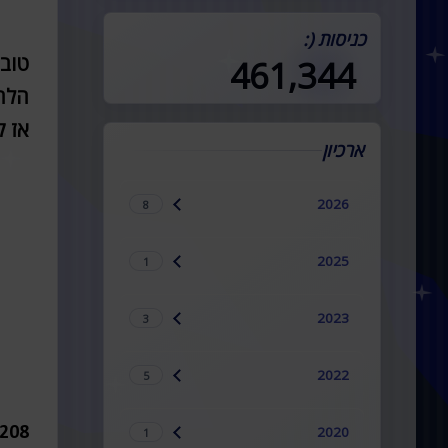
במדינה (:
כניסות (:
461,344
טוב 
הלחט
אז ק
ארכיון
2026
8
2025
1
2023
3
2022
5
2020
3208 ימים... שזה כמעט
1