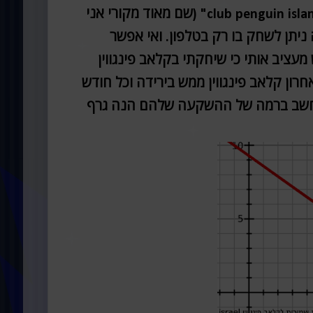
בעוד חודש קלאב פינגווין ייסגר לטובת משחק חדש ששמו "club penguin island" (שם מאוד מקורי אני
 ניתן לשחק בו רק בטלפון. ואי אפשר
 מעציב אותי כי שיחקתי בקלאב פינגווין
חרון קלאב פינגווין ממש בירידה וכל חודש
תחשב ברמה של ההשקעה שלהם הנה גרף