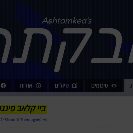
בקתה
Ashtamkea's
ג
סיכומים
טיולים
אודות
ביי קלאב פינגוו
מאת
Shroolik Themagniv
·
17