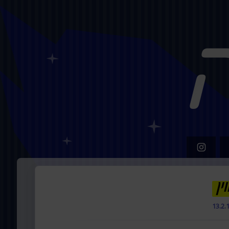
ין
13.2.