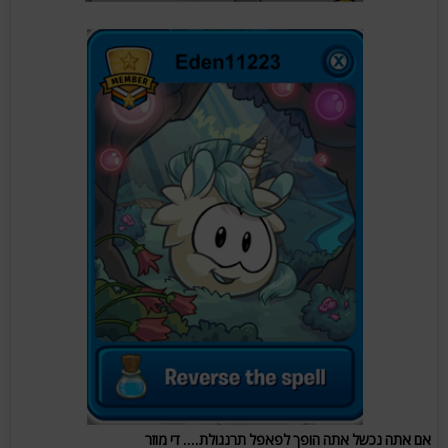
אם אתה נכשל אתה הופך לפאפל תרנגולת.... די מוזר