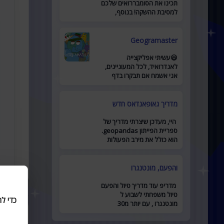
תכינו את הסומבררואים שלכם
למסיבת ההשקה! בנוסף,
השקתי קבוצת פייסבוק חריפה
לאתר מוזמנים להצטרף כאן .
Geogramaster
😃עשיתי אפליקצייה
לאנדרואיד, לכל המעוניינים,
אני אשמח אם תבקרו בדף
האפליקצייה לדף
מדריך גאופאנדאס חדש
היי, מעדכן שיצרתי מדריך של
ספריית הפייתון geopandas.
הוא כולל את מירב הפעולות
המרכזיות ומביא דוגמאות
לשימוש. זמין כאן
והפעם, מונטנגרו
מדריפ עוד מדריך טיול והפעם
טיול משפחתי לשבוע ל
כדי ל
מונטנגרו , עם יותר מ30
מקומות להיות בהם, יש בו כל
מה שאתם צריכים לתכנון טיול